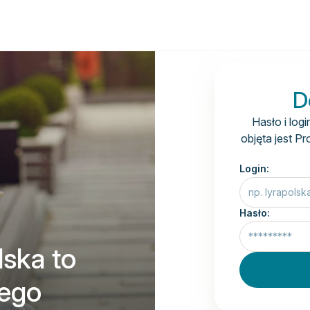
D
Hasło i log
objęta jest 
Login:
Hasło:
lska to
nego