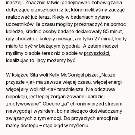
inaczej”. Znacznie łatwiej podejmować zobowiązania
dotyczące przyszłości niż te, które mielibyśmy zacząć
realizować już teraz. Kiedy w
badaniach
pytano
uczestników, ile czasu mogliby przeznaczyć na pomoc
koledze, średnio osoby badane deklarowały 85 minut,
gdy chodziło o kolejny miesiąc, ale tylko 27 minut, kiedy
miało to być w bieżącym tygodniu. A zatem inaczej
myślimy o sobie teraz niż o sobie w
przyszłości
,
idealizując to, jacy możemy być.
W książce
Siła woli
Kelly McGonigal pisze: „Nasze
przyszłe «ja» ma zawsze więcej czasu, więcej energii,
więcej siły woli niż «ja» teraźniejsze. Nie odczuwa
niepokoju, jest lepiej zorganizowane i bardziej
zmotywowane”. Obecne „ja” chronimy przed stresem,
niewygodą i wysiłkiem, bo na bieżąco doświadczamy
związanych z tym emocji. Do przyszłych emocji nie
mamy dostępu – stąd błąd w myśleniu.