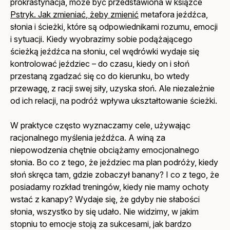
prokrastynacja, może być przedstawiona w książce
Pstryk. Jak zmieniać, żeby zmienić
metafora jeźdźca,
słonia i ścieżki, które są odpowiednikami rozumu, emocji
i sytuacji. Kiedy wyobrazimy sobie podążającego
ścieżką jeźdźca na słoniu, cel wędrówki wydaje się
kontrolować jeździec – do czasu, kiedy on i słoń
przestaną zgadzać się co do kierunku, bo wtedy
przewagę, z racji swej siły, uzyska słoń. Ale niezależnie
od ich relacji, na podróż wpływa ukształtowanie ścieżki.
W praktyce często wyznaczamy cele, używając
racjonalnego myślenia jeźdźca. A winą za
niepowodzenia chętnie obciążamy emocjonalnego
słonia. Bo co z tego, że jeździec ma plan podróży, kiedy
słoń skręca tam, gdzie zobaczył banany? I co z tego, że
posiadamy rozkład treningów, kiedy nie mamy ochoty
wstać z kanapy? Wydaje się, że gdyby nie słabości
słonia, wszystko by się udało. Nie widzimy, w jakim
stopniu to emocje stoją za sukcesami, jak bardzo