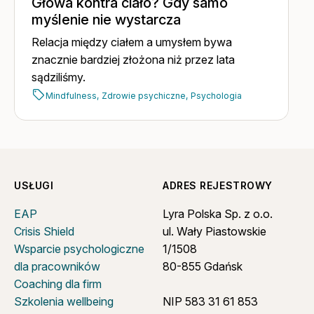
Głowa kontra ciało? Gdy samo
myślenie nie wystarcza
Relacja między ciałem a umysłem bywa
znacznie bardziej złożona niż przez lata
sądziliśmy.
Mindfulness,
Zdrowie psychiczne,
Psychologia
USŁUGI
ADRES REJESTROWY
EAP
Lyra Polska Sp. z o.o.
Crisis Shield
ul. Wały Piastowskie
Wsparcie psychologiczne
1/1508
dla pracowników
80-855 Gdańsk
Coaching dla firm
Szkolenia wellbeing
NIP 583 31 61 853