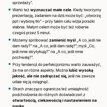
sprzedaży”.
Warto też
wyznaczać małe cele
. Kiedy tworzymy
prezentację, zadaniem na dziś może być: „otworzę
ppt i wybiorę tło” – przy takim celu wizja porażki
słabnie. Małym celem może być też robienie
czegoś przez 5 minut.
Możemy spróbować
zamienić myśl
„A co, jeśli nie
dam rady?” na „A co, jeśli dam radę?”; myśl „Co,
jeśli mnie skrytykują?” na „A co, jeśli mnie
pochwalą?”.
Przy tendencji do perfekcjonizmu warto zauważyć,
że ma on różne aspekty. Można
lubić wysoką
jakość, ale nie zadręczać
się,
jeśli nie zawsze
udaje się ją osiągnąć.
Strach znacząco ogranicza też umiejętność
podchodzenia do różnych doświadczeń z
otwartością, ciekawością i nastawieniem na
naukę
.