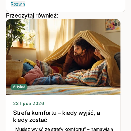
Krótkoterminowej Skoncentrowanej na Rozwiązaniach oraz
Rozwiń
Terapii Koherencji i Rekonsolidacji Pamięci. Jest także
absolwentką zarządzania na Politechnice Gdańskiej i posiada
Przeczytaj również:
wieloletnie doświadczenie menedżerskie w dużych
organizacjach biznesowych. Jako Dyrektor ds. Rozwoju Lyra
Polska współtworzy programy EAP, które budują równowagę i
efektywność w firmach. Prowadzi sesje indywidualne i
szkolenia oraz nagrywa podcasty. Wierzy, że podstawą
dobrostanu pozostają niezmiennie sen, aktywność i
odżywianie. Jednocześnie z uwagą śledzi, jaki potencjał dla
zdrowia psychicznego niesie rozwój AI.
Artykuł
23 lipca 2026
Strefa komfortu – kiedy wyjść, a
kiedy zostać
„Musisz wyjść ze strefy komfortu” – namawiają