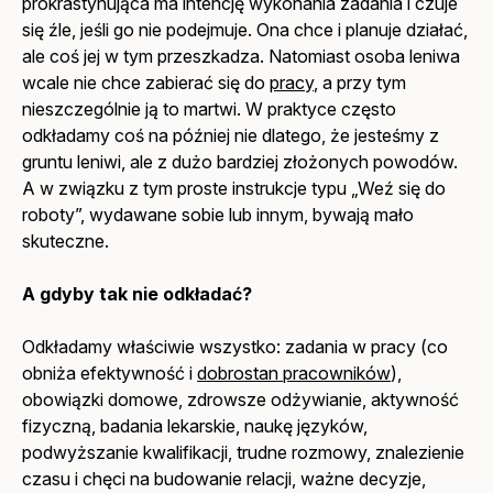
prokrastynująca ma intencję wykonania zadania i czuje
się źle, jeśli go nie podejmuje. Ona chce i planuje działać,
ale coś jej w tym przeszkadza. Natomiast osoba leniwa
wcale nie chce zabierać się do
pracy
, a przy tym
nieszczególnie ją to martwi. W praktyce często
odkładamy coś na później nie dlatego, że jesteśmy z
gruntu leniwi, ale z dużo bardziej złożonych powodów.
A w związku z tym proste instrukcje typu „Weź się do
roboty”, wydawane sobie lub innym, bywają mało
skuteczne.
A gdyby tak nie odkładać?
Odkładamy właściwie wszystko: zadania w pracy (co
obniża efektywność i
dobrostan pracowników
),
obowiązki domowe, zdrowsze odżywianie, aktywność
fizyczną, badania lekarskie, naukę języków,
podwyższanie kwalifikacji, trudne rozmowy, znalezienie
czasu i chęci na budowanie relacji, ważne decyzje,