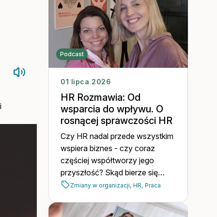
Podcast
01 lipca 2026
HR Rozmawia: Od
i
wsparcia do wpływu. O
rosnącej sprawczości HR
Czy HR nadal przede wszystkim
wspiera biznes - czy coraz
częściej współtworzy jego
przyszłość? Skąd bierze się
sprawczość tej roli?
Zmiany w organizacji,
HR,
Praca