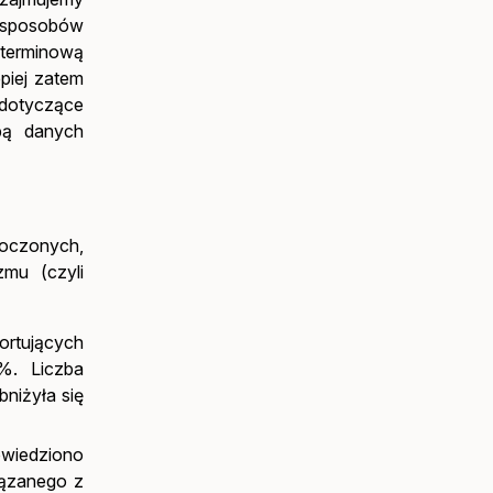
h sposobów
oterminową
piej zatem
 dotyczące
bą danych
noczonych,
zmu (czyli
ortujących
%. Liczba
niżyła się
owiedziono
iązanego z