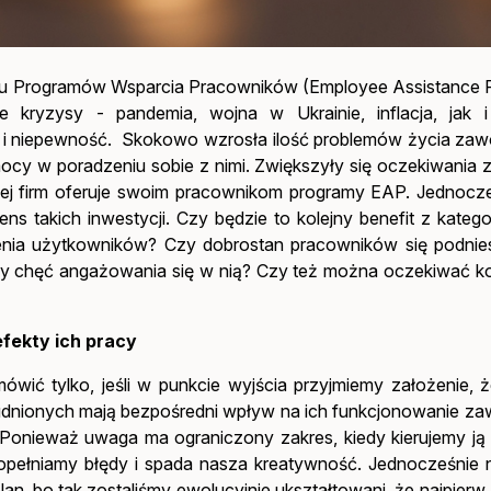
woju Programów Wsparcia Pracowników (Employee Assistance 
kryzysy - pandemia, wojna w Ukrainie, inflacja, jak i 
 i niepewność. Skokowo wzrosła ilość problemów życia za
mocy w poradzeniu sobie z nimi. Zwiększyły się oczekiwania 
cej firm oferuje swoim pracownikom programy EAP. Jednocze
takich inwestycji. Czy będzie to kolejny benefit z kategori
enia użytkowników? Czy dobrostan pracowników się podniesi
iży chęć angażowania się w nią? Czy też można oczekiwać k
fekty ich pracy
ć tylko, jeśli w punkcie wyjścia przyjmiemy założenie, 
rudnionych mają bezpośredni wpływ na ich funkcjonowanie z
. Ponieważ uwaga ma ograniczony zakres, kiedy kierujemy ją
 popełniamy błędy i spada nasza kreatywność. Jednocześnie
lan, bo tak zostaliśmy ewolucyjnie ukształtowani, że najpier