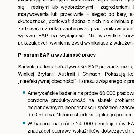
się – realnymi lub wyobrażonymi – zagrożeniami
motywowania lub przeciwnie – sięgać po kary, al
skuteczność, ponieważ żadna z nich nie eliminuje
zadziałać u źródła i zaoferować pracownikowi pomo
wpływu EAP na wydajność. Nie wszystkie korzy
pokazujących wymierne zyski wynikające z wdrożeni
Program EAP a wydajność pracy
Badania na temat efektywności EAP prowadzone są od
Wielkiej Brytanii, Australii i Chinach. Pokazują
„nieefektywnej obecności”) i stresu związanego z pr
Amerykańskie badanie
na próbie 60 000 pracowni
obniżoną produktywność na skutek problem
nieplanowanych nieobecności i spóźnień szaco
do 0,91 dnia. Natomiast indeks ogólnego poziom
W
badaniu
na próbie 24 000 beneficjentów EAP
znaczącej poprawy wskaźników dotyczących ab