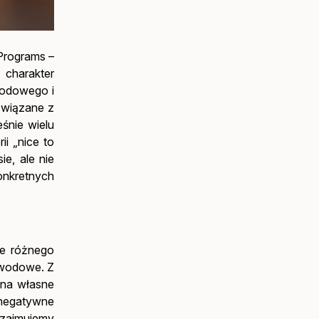
Programs –
charakter
wodowego i
związane z
śnie wielu
i „nice to
e, ale nie
onkretnych
że różnego
awodowe. Z
 na własne
 negatywne
w zajmujemy