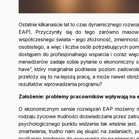
Ostatnie kilkanaście lat to czas dynamicznego roz
EAP). Przyczyniły się do tego zarówno masowe 
współczesnego świata – jego złożoność, zmienność
osobistego, a więc i liczba osób potrzebujących po
dostępem do profesjonalnego wsparcia i coraz wię
menedżerów zadaje sobie pytanie o ekonomiczny sens 
have”, który marginalnie podniesie poziom zadowol
przełoży się to na lepszą pracę, a może nawet obn
rezultatów wprowadzenia programu?
Założenie: problemy pracowników wpływają na e
O ekonomicznym sensie rozwiązań EAP możemy mówi
rodzaju życiowe trudności doświadczane przez zat
psychologicznego punktu widzenia tak właśnie jest
zmartwienia, trudno nam się skupić na zadaniach,
myśli mają tendencję do wysuwania się na pierwszy p