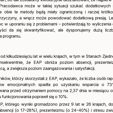
. Pracodawca może w takiej sytuacji szukać dodatkowyc
e obie te metody będą miały ograniczoną i raczej krótk
 przyczyny, a wręcz może powodować dodatkową presję. Le
c w uporaniu się z problemami – potwierdzają to wyliczenia
ści da się skwantyfikować, ale dysponujemy dużą licz
a programu.
 kilkudziesięciu lat w wielu krajach, w tym w Stanach Zjed
 konsekwentnie, że EAP obniża poziom absencji, prezentei
acą, a zwiększa poziom zaangażowania i satysfakcji.
ków, którzy skorzystali z EAP, wykazało, że liczba osób rap
ów emocjonalnych spadła po uzyskaniu wsparcia o 73
wana przed otrzymaniem pomocy na 2,37 dnia w miesiącu ob
u funkcjonowania poprawił się o 10%.
, którego wyniki gromadzono przez 9 lat w 26 krajach, d
sencji (o 17–28%), prezenteizmu (o 24–40%) i stresu zw