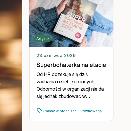
Artykuł
23 czerwca 2026
Superbohaterka na etacie
Od HR oczekuje się dziś
zadbania o siebie i o innych.
Odporności w organizacji nie da
się jednak zbudować w
pojedynkę. Można za to zrobić
to razem z naszym e-bookiem.
Zmiany w organizacji,
Równowaga,
EAP,
HR,
Wypal