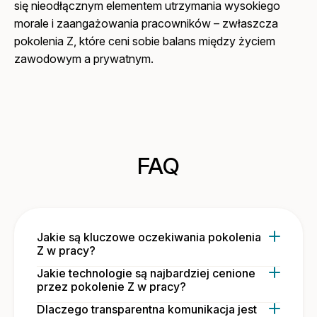
się nieodłącznym elementem utrzymania wysokiego
morale i zaangażowania pracowników – zwłaszcza
pokolenia Z, które ceni sobie balans między życiem
zawodowym a prywatnym.
FAQ
Jakie są kluczowe oczekiwania pokolenia
Z w pracy?
Jakie technologie są najbardziej cenione
Pokolenie Z oczekuje
transparentnej
przez pokolenie Z w pracy?
komunikacji
, jasnych celów oraz regularnego
Dlaczego transparentna komunikacja jest
feedbacku. Ceni również elastyczność,
Zetki to
cyfrowi tubylcy
, dlatego