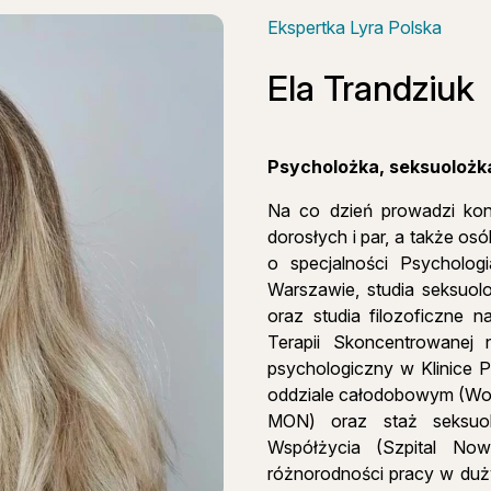
Ekspertka Lyra Polska
Ela Trandziuk
Psycholożka, seksuolożka
Na co dzień prowadzi kons
dorosłych i par, a także os
o specjalności Psycholog
Warszawie, studia seksuo
oraz studia filozoficzne 
Terapii Skoncentrowanej
psychologiczny w Klinice P
oddziale całodobowym (Wojs
MON) oraz staż seksuolo
Współżycia (Szpital Nowo
różnorodności pracy w duż