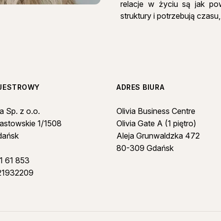
relacje w życiu są jak po
struktury i potrzebują czasu
EJESTROWY
ADRES BIURA
a Sp. z o.o.
Olivia Business Centre
iastowskie 1/1508
Olivia Gate A (1 piętro)
dańsk
Aleja Grunwaldzka 472
80-309 Gdańsk
1 61 853
21932209