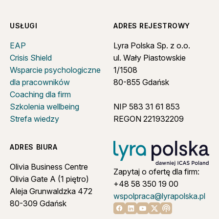
USŁUGI
ADRES REJESTROWY
EAP
Lyra Polska Sp. z o.o.
Crisis Shield
ul. Wały Piastowskie
Wsparcie psychologiczne
1/1508
dla pracowników
80-855 Gdańsk
Coaching dla firm
Szkolenia wellbeing
NIP 583 31 61 853
Strefa wiedzy
REGON 221932209
ADRES BIURA
Olivia Business Centre
Zapytaj o ofertę dla firm:
Olivia Gate A (1 piętro)
+48 58 350 19 00
Aleja Grunwaldzka 472
wspolpraca@lyrapolska.pl
80-309 Gdańsk
Linkedin
Youtube
X
Apple podcast