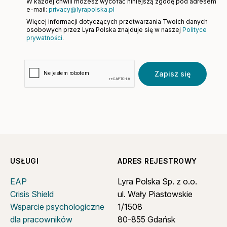
W każdej chwili możesz wycofać niniejszą zgodę pod adresem
e-mail:
privacy@lyrapolska.pl
Więcej informacji dotyczących przetwarzania Twoich danych
osobowych przez Lyra Polska znajduje się w naszej
Polityce
prywatności
.
Zapisz się
USŁUGI
ADRES REJESTROWY
EAP
Lyra Polska Sp. z o.o.
Crisis Shield
ul. Wały Piastowskie
Wsparcie psychologiczne
1/1508
dla pracowników
80-855 Gdańsk