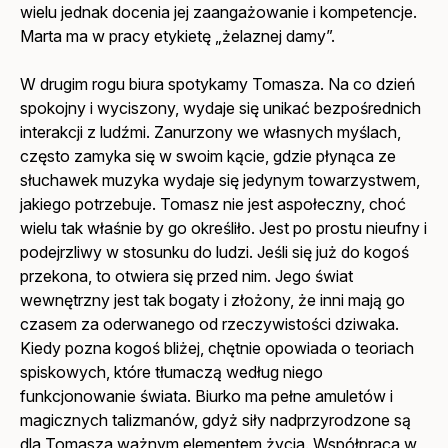
wielu jednak docenia jej zaangażowanie i kompetencje.
Marta ma w pracy etykietę „żelaznej damy”.
W drugim rogu biura spotykamy Tomasza. Na co dzień
spokojny i wyciszony, wydaje się unikać bezpośrednich
interakcji z ludźmi. Zanurzony we własnych myślach,
często zamyka się w swoim kącie, gdzie płynąca ze
słuchawek muzyka wydaje się jedynym towarzystwem,
jakiego potrzebuje. Tomasz nie jest aspołeczny, choć
wielu tak właśnie by go określiło. Jest po prostu nieufny i
podejrzliwy w stosunku do ludzi. Jeśli się już do kogoś
przekona, to otwiera się przed nim. Jego świat
wewnętrzny jest tak bogaty i złożony, że inni mają go
czasem za oderwanego od rzeczywistości dziwaka.
Kiedy pozna kogoś bliżej, chętnie opowiada o teoriach
spiskowych, które tłumaczą według niego
funkcjonowanie świata. Biurko ma pełne amuletów i
magicznych talizmanów, gdyż siły nadprzyrodzone są
dla Tomasza ważnym elementem życia. Współpraca w