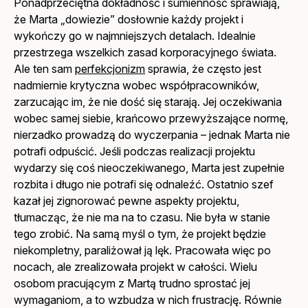
Ponadprzeciętna dokładność i sumienność sprawiają,
że Marta „dowiezie” dosłownie każdy projekt i
wykończy go w najmniejszych detalach. Idealnie
przestrzega wszelkich zasad korporacyjnego świata.
Ale ten sam
perfekcjonizm
sprawia, że często jest
nadmiernie krytyczna wobec współpracowników,
zarzucając im, że nie dość się starają. Jej oczekiwania
wobec samej siebie, krańcowo przewyższające normę,
nierzadko prowadzą do wyczerpania – jednak Marta nie
potrafi odpuścić. Jeśli podczas realizacji projektu
wydarzy się coś nieoczekiwanego, Marta jest zupełnie
rozbita i długo nie potrafi się odnaleźć. Ostatnio szef
kazał jej zignorować pewne aspekty projektu,
tłumacząc, że nie ma na to czasu. Nie była w stanie
tego zrobić. Na samą myśl o tym, że projekt będzie
niekompletny, paraliżował ją lęk. Pracowała więc po
nocach, ale zrealizowała projekt w całości. Wielu
osobom pracującym z Martą trudno sprostać jej
wymaganiom, a to wzbudza w nich frustrację. Równie