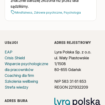
znacznie bardziej złożona niż przez lata
sądziliśmy.
Mindfulness,
Zdrowie psychiczne,
Psychologia
USŁUGI
ADRES REJESTROWY
EAP
Lyra Polska Sp. z o.o.
Crisis Shield
ul. Wały Piastowskie
Wsparcie psychologiczne
1/1508
dla pracowników
80-855 Gdańsk
Coaching dla firm
Szkolenia wellbeing
NIP 583 31 61 853
Strefa wiedzy
REGON 221932209
ADRES BIURA