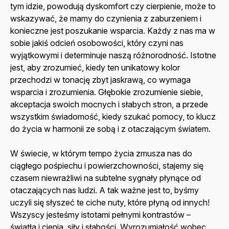
tym idzie, powodują dyskomfort czy cierpienie, może to
wskazywać, że mamy do czynienia z zaburzeniem i
konieczne jest poszukanie wsparcia. Każdy z nas ma w
sobie jakiś odcień osobowości, który czyni nas
wyjątkowymi i determinuje naszą różnorodność. Istotne
jest, aby zrozumieć, kiedy ten unikatowy kolor
przechodzi w tonację zbyt jaskrawą, co wymaga
wsparcia i zrozumienia. Głębokie zrozumienie siebie,
akceptacja swoich mocnych i słabych stron, a przede
wszystkim świadomość, kiedy szukać pomocy, to klucz
do życia w harmonii ze sobą i z otaczającym światem.
W świecie, w którym tempo życia zmusza nas do
ciągłego pośpiechu i powierzchowności, stajemy się
czasem niewrażliwi na subtelne sygnały płynące od
otaczających nas ludzi. A tak ważne jest to, byśmy
uczyli się słyszeć te ciche nuty, które płyną od innych!
Wszyscy jesteśmy istotami pełnymi kontrastów –
światła i cienia, siły i słabości. Wyrozumiałość wobec