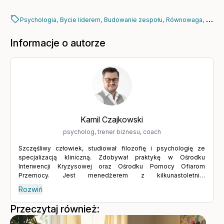
Psychologia,
Bycie liderem,
Budowanie zespołu,
Równowaga,
Różno
Informacje o autorze
Kamil Czajkowski
psycholog, trener biznesu, coach
Szczęśliwy człowiek, studiował filozofię i psychologię ze
specjalizacją kliniczną. Zdobywał praktykę w Ośrodku
Interwencji Kryzysowej oraz Ośrodku Pomocy Ofiarom
Przemocy. Jest menedżerem z kilkunastoletnim
doświadczeniem, od lat prowadzi praktykę psychologiczną
Rozwiń
jako psycholog i trener biznesu oraz doradca, jest
certyfikowanym coachem ICF. Ukończył studia podyplomowe
Przeczytaj również:
MBA w Wyższej Szkole Bankowej, a obecnie pracuje nad
doktoratem na Uniwersytecie Gdańskim. Jest nauczycielem