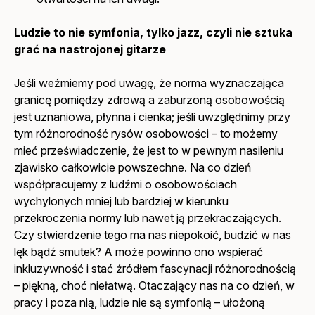
Ludzie to nie symfonia, tylko jazz, czyli nie sztuka
grać na nastrojonej gitarze
Jeśli weźmiemy pod uwagę, że norma wyznaczająca
granicę pomiędzy zdrową a zaburzoną osobowością
jest uznaniowa, płynna i cienka; jeśli uwzględnimy przy
tym różnorodność rysów osobowości – to możemy
mieć przeświadczenie, że jest to w pewnym nasileniu
zjawisko całkowicie powszechne. Na co dzień
współpracujemy z ludźmi o osobowościach
wychylonych mniej lub bardziej w kierunku
przekroczenia normy lub nawet ją przekraczających.
Czy stwierdzenie tego ma nas niepokoić, budzić w nas
lęk bądź smutek? A może powinno ono wspierać
inkluzywność
i stać źródłem fascynacji
różnorodnością
– piękną, choć niełatwą. Otaczający nas na co dzień, w
pracy i poza nią, ludzie nie są symfonią – ułożoną