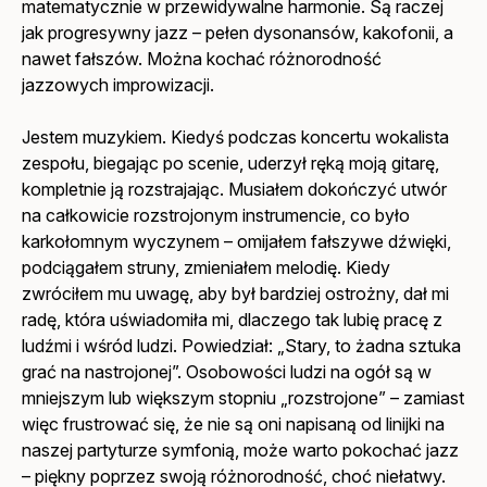
matematycznie w przewidywalne harmonie. Są raczej
jak progresywny jazz – pełen dysonansów, kakofonii, a
nawet fałszów. Można kochać różnorodność
jazzowych improwizacji.
Jestem muzykiem. Kiedyś podczas koncertu wokalista
zespołu, biegając po scenie, uderzył ręką moją gitarę,
kompletnie ją rozstrajając. Musiałem dokończyć utwór
na całkowicie rozstrojonym instrumencie, co było
karkołomnym wyczynem – omijałem fałszywe dźwięki,
podciągałem struny, zmieniałem melodię. Kiedy
zwróciłem mu uwagę, aby był bardziej ostrożny, dał mi
radę, która uświadomiła mi, dlaczego tak lubię pracę z
ludźmi i wśród ludzi. Powiedział: „Stary, to żadna sztuka
grać na nastrojonej”. Osobowości ludzi na ogół są w
mniejszym lub większym stopniu „rozstrojone” – zamiast
więc frustrować się, że nie są oni napisaną od linijki na
naszej partyturze symfonią, może warto pokochać jazz
– piękny poprzez swoją różnorodność, choć niełatwy.