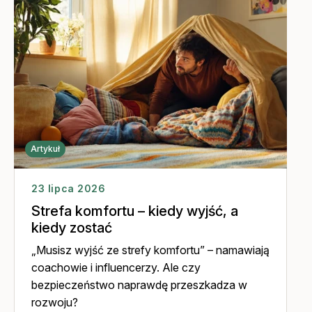
akademickim prowadząc zajęcia z zakresu psychologii
marketingu, sprzedaży, obsługi klienta oraz kompetencji
menedżerskich, przywództwa i motywacji. Spełniony mąż i
ojciec, z zamiłowania muzyk grający na gitarze i pianinie.
Artykuł
23 lipca 2026
Strefa komfortu – kiedy wyjść, a
kiedy zostać
„Musisz wyjść ze strefy komfortu” – namawiają
coachowie i influencerzy. Ale czy
bezpieczeństwo naprawdę przeszkadza w
rozwoju?