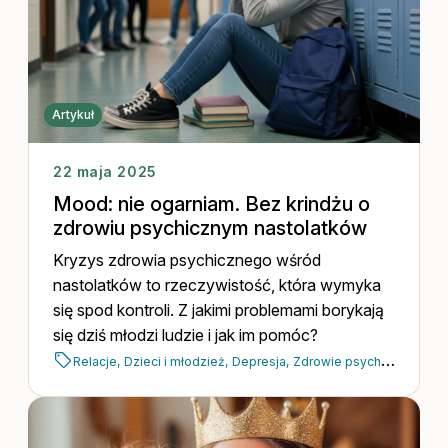
Artykuł
22 maja 2025
Mood: nie ogarniam. Bez krindżu o
zdrowiu psychicznym nastolatków
Kryzys zdrowia psychicznego wśród
nastolatków to rzeczywistość, która wymyka
się spod kontroli. Z jakimi problemami borykają
się dziś młodzi ludzie i jak im pomóc?
Relacje,
Dzieci i młodzież,
Depresja,
Zdrowie psychiczne,
Psyc