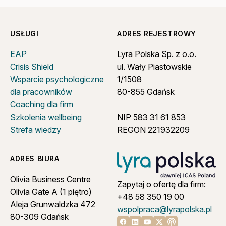
USŁUGI
ADRES REJESTROWY
EAP
Lyra Polska Sp. z o.o.
Crisis Shield
ul. Wały Piastowskie
Wsparcie psychologiczne
1/1508
dla pracowników
80-855 Gdańsk
Coaching dla firm
Szkolenia wellbeing
NIP 583 31 61 853
Strefa wiedzy
REGON 221932209
ADRES BIURA
Olivia Business Centre
Zapytaj o ofertę dla firm:
Olivia Gate A (1 piętro)
+48 58 350 19 00
Aleja Grunwaldzka 472
wspolpraca@lyrapolska.pl
80-309 Gdańsk