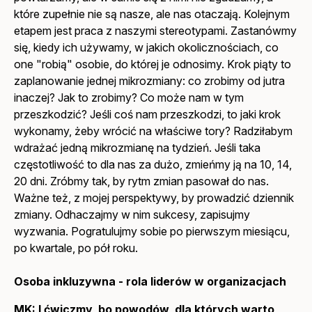
które zupełnie nie są nasze, ale nas otaczają. Kolejnym
etapem jest praca z naszymi stereotypami. Zastanówmy
się, kiedy ich używamy, w jakich okolicznościach, co
one "robią" osobie, do której je odnosimy. Krok piąty to
zaplanowanie jednej mikrozmiany: co zrobimy od jutra
inaczej? Jak to zrobimy? Co może nam w tym
przeszkodzić? Jeśli coś nam przeszkodzi, to jaki krok
wykonamy, żeby wrócić na właściwe tory? Radziłabym
wdrażać jedną mikrozmianę na tydzień. Jeśli taka
częstotliwość to dla nas za dużo, zmieńmy ją na 10, 14,
20 dni. Zróbmy tak, by rytm zmian pasował do nas.
Ważne też, z mojej perspektywy, by prowadzić dziennik
zmiany. Odhaczajmy w nim sukcesy, zapisujmy
wyzwania. Pogratulujmy sobie po pierwszym miesiącu,
po kwartale, po pół roku.
Osoba inkluzywna - rola liderów w organizacjach
MK: I ćwiczmy, bo powodów, dla których warto