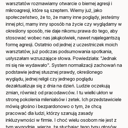
warsztatów rozmawiamy otwarcie o biernej agresji i
mikroagresji, które są szeptem. Wiemy już, jako
społeczeństwo, że to, że mamy inne poglądy, jesteśmy
innej płci, mamy inny sposób na życie czy wyglądamy w
określony sposób, nie daje nikomu prawa do tego, aby
stosować wobec nas jakąkolwiek, nawet najelegantszą
formę agresji. Ostatnio od jednej z uczestniczek moich
warsztatów, już podczas podsumowania spotkania,
usłyszałam wzruszające słowa. Powiedziała: "Jednak
mi się nie wydawało". System normalizacji zachowań na
podstawie jednej słusznej prawdy, określonego
wyglądu, jednej religii czy jednego poglądu
dezaktualizuje się z dnia na dzień. Ludzie oczekują
zmian, również od pracodawców. I tu wielki ukłon w
stronę pokolenia milenialsów i zetek. Ich przedstawiciele
mówią głośno i bezpardonowo o tym, że chcą
pracować dla ludzi, którzy szanują zasady
inkluzywności w firmie. I choć wielu osobom nie jest z
tym wygodnie, wierzę, że słuchając tego typu głosów,