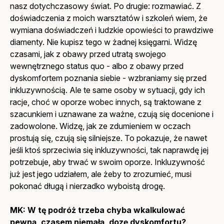
nasz dotychczasowy świat. Po drugie: rozmawiać. Z
doświadczenia z moich warsztatów i szkoleń wiem, że
wymiana doświadczeń i ludzkie opowieści to prawdziwe
diamenty. Nie kupisz tego w żadnej księgarni. Widzę
czasami, jak z obawy przed utratą swojego
wewnętrznego status quo - albo z obawy przed
dyskomfortem poznania siebie - wzbraniamy się przed
inkluzywnością. Ale te same osoby w sytuacji, gdy ich
racje, choć w oporze wobec innych, są traktowane z
szacunkiem i uznawane za ważne, czują się docenione i
zadowolone. Widzę, jak ze zdumieniem w oczach
prostują się, czują się silniejsze. To pokazuje, że nawet
jeśli ktoś sprzeciwia się inkluzywności, tak naprawdę jej
potrzebuje, aby trwać w swoim oporze. Inkluzywność
już jest jego udziałem, ale żeby to zrozumieć, musi
pokonać długą i nierzadko wyboistą drogę.
MK:
W tę podróż trzeba chyba wkalkulować
pewną, czasem niemałą, dozę dyskomfortu?