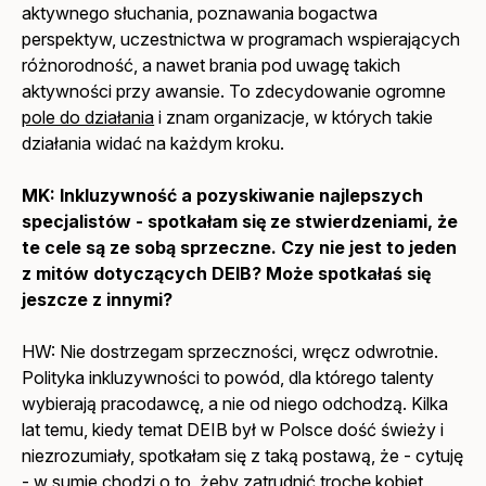
aktywnego słuchania, poznawania bogactwa
perspektyw, uczestnictwa w programach wspierających
różnorodność, a nawet brania pod uwagę takich
aktywności przy awansie. To zdecydowanie ogromne
pole do działania
i znam organizacje, w których takie
działania widać na każdym kroku.
MK: Inkluzywność a pozyskiwanie najlepszych
specjalistów - spotkałam się ze stwierdzeniami, że
te cele są ze sobą sprzeczne. Czy nie jest to jeden
z mitów dotyczących DEIB? Może spotkałaś się
jeszcze z innymi?
HW: Nie dostrzegam sprzeczności, wręcz odwrotnie.
Polityka inkluzywności to powód, dla którego talenty
wybierają pracodawcę, a nie od niego odchodzą. Kilka
lat temu, kiedy temat DEIB był w Polsce dość świeży i
niezrozumiały, spotkałam się z taką postawą, że - cytuję
- w sumie chodzi o to, żeby zatrudnić trochę kobiet,