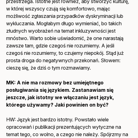
przestrzega. Istotne jest również, aby stworzyć kulturę,
w której wszyscy czują się komfortowo, mając
możliwość zgłaszania przypadków dyskryminacji lub
wykluczania. Mogłabym długo wymieniać, bo takich
złudnych wyobrażeń na temat inkluzywności jest
mnóstwo. Warto sobie uświadomić, że one narastają
zawsze tam, gdzie czegoś nie rozumiemy. A jeśli
czegoś nie rozumiemy, to czujemy niepokój. Stąd już
prosta droga do negatywnych przekonań. Słowem:
cieszę się, że dziś o tym rozmawiamy.
MK:
A nie ma rozmowy bez umiejętnego
posługiwania się językiem. Zastanawiam się
jeszcze, jak istotny we włączaniu jest język,
którego używamy? Jaki powinien on być?
HW: Język jest bardzo istotny. Powstało wiele
opracowań i publikacji prezentujących wytyczne na
temat tego, co wolno, a czego nie należy. Spójrzmy na