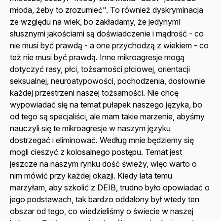
młoda, żeby to zrozumieć". To również dyskryminacja
ze względu na wiek, bo zakładamy, że jedynymi
słusznymi jakościami są doświadczenie i mądrość - co
nie musi być prawdą - a one przychodzą z wiekiem - co
też nie musi być prawdą. Inne mikroagresje mogą
dotyczyć rasy, płci, tożsamości płciowej, orientacji
seksualnej, neuroatypowości, pochodzenia, dosłownie
każdej przestrzeni naszej tożsamości. Nie chcę
wypowiadać się na temat pułapek naszego języka, bo
od tego są specjaliści, ale mam takie marzenie, abyśmy
nauczyli się te mikroagresje w naszym języku
dostrzegać i eliminować. Według mnie będziemy się
mogli cieszyć z kolosalnego postępu. Temat jest
jeszcze na naszym rynku dość świeży, więc warto o
nim mówić przy każdej okazji. Kiedy lata temu
marzyłam, aby szkolić z DEIB, trudno było opowiadać o
jego podstawach, tak bardzo oddalony był wtedy ten
obszar od tego, co wiedzieliśmy o świecie w naszej