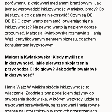
porównaniu z krajowymi medianami branżowymi. Jak
jednak wprowadzić inkluzywność w miejscu pracy? Co
jej służy, a co działa na niekorzyść? Czym są DEI i
DEIB? O czym warto pamiętać, otwierając się na
inkluzywność? Na pewno warto ją najpierw dobrze
zrozumieć. Małgosia Kwiatkowska rozmawia z Hanią
Wąż, certyfikowanym trenerem biznesu, coachem i
konsultantem kryzysowym.
Małgosia Kwiatkowska:
Kiedy myślisz o
inkluzywności, jakie pierwsze skojarzenia
przychodzą Ci do głowy? Jak zdefiniowałabyś
inkluzywność?
Hania Wąż: W wielkim skrócie
inkluzywność
to
włączanie. Zgodnie z tym podejściem dążymy do
stworzenia środowiska, w którym wszyscy ludzie są
traktowani sprawiedliwie, są szanowani i mają równe
szanse na uczestnictwo w różnych przestrzeniach