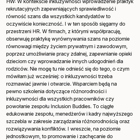
HW: W kontekście inkluzywności wprowadzenie praktyk
rekrutacyjnych zapewniających sprawiedliwość i
równość szans dla wszystkich kandydatów to
oczywiście konieczność. I w ten sposób sięgamy do
przestrzeni HR. W firmach, z którymi współpracuję,
obserwuję praktykę wyrównywania szans na poziomie
równowagi między życiem prywatnym i zawodowym,
poprzez umożliwianie pracy zdalnej, zapewnianie opieki
dzieciom czy wprowadzanie innych udogodnień dla
rodziców. Nie mogę tu nie odnieść się do tego, o czym
mówiłam już wcześniej: o inkluzywności trzeba
rozmawiać jawnie i otwarcie. Wsparciem będą na
pewno szkolenia dotyczące różnorodności i
inkluzywności dla wszystkich pracowników czy
powołanie zespołu Inclusion Buddies. To ciągłe
edukowanie zespołu, menedżerów i kadry najwyższego
szczebla w zakresie zarządzania różnorodnością oraz
rozwiązywania konfliktów. I wreszcie, na poziomie
jednostkowym, to promowanie i zachęcanie do