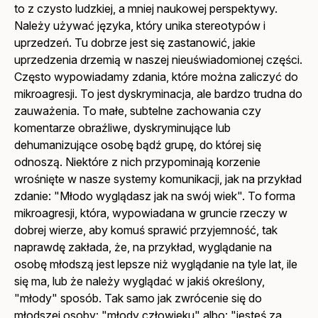
to z czysto ludzkiej, a mniej naukowej perspektywy.
Należy używać języka, który unika stereotypów i
uprzedzeń. Tu dobrze jest się zastanowić, jakie
uprzedzenia drzemią w naszej nieuświadomionej części.
Często wypowiadamy zdania, które można zaliczyć do
mikroagresji. To jest dyskryminacja, ale bardzo trudna do
zauważenia. To małe, subtelne zachowania czy
komentarze obraźliwe, dyskryminujące lub
dehumanizujące osobę bądź grupę, do której się
odnoszą. Niektóre z nich przypominają korzenie
wrośnięte w nasze systemy komunikacji, jak na przykład
zdanie: "Młodo wyglądasz jak na swój wiek". To forma
mikroagresji, która, wypowiadana w gruncie rzeczy w
dobrej wierze, aby komuś sprawić przyjemność, tak
naprawdę zakłada, że, na przykład, wyglądanie na
osobę młodszą jest lepsze niż wyglądanie na tyle lat, ile
się ma, lub że należy wyglądać w jakiś określony,
"młody" sposób. Tak samo jak zwrócenie się do
młodszej osoby: "młody człowieku" albo: "jesteś za