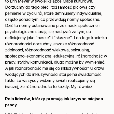
to Erin Meyer w swojej książce
Mapa kulturowa
.
Dorzućmy do tego płeć i tożsamość płciową czy
pełnienie w życiu ról, które definiujemy indywidualnie,
często ponad tym, co przewidują normy społeczne.
Dziś to normy ustanawiane przez nauki społeczne i
psychologiczne starają się nadążać za tym, co
definiujemy jako "nasze" i "słuszne". I do tego kociołka
różnorodności dorzućmy jeszcze różnorodność
zdolności, różnorodność wiekową, seksualną,
społeczno-ekonomiczną, edukacyjną, różnorodność w
pracy, stylów komunikacji, długo można by wymieniać.
A jak różnorodność ma się do inkluzywności? U drzwi
wiodących do inkluzywności stoi pełna świadomość
faktu, że wszyscy widzimy świat i realizujemy się
inaczej, że różnorodność to każdy. My również.
Rola liderów, którzy promują inkluzywne miejsca
pracy