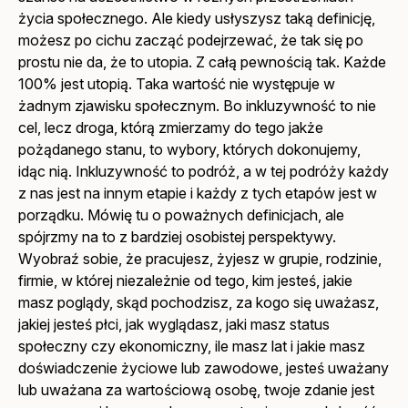
życia społecznego. Ale kiedy usłyszysz taką definicję,
możesz po cichu zacząć podejrzewać, że tak się po
prostu nie da, że to utopia. Z całą pewnością tak. Każde
100% jest utopią. Taka wartość nie występuje w
żadnym zjawisku społecznym. Bo inkluzywność to nie
cel, lecz droga, którą zmierzamy do tego jakże
pożądanego stanu, to wybory, których dokonujemy,
idąc nią. Inkluzywność to podróż, a w tej podróży każdy
z nas jest na innym etapie i każdy z tych etapów jest w
porządku. Mówię tu o poważnych definicjach, ale
spójrzmy na to z bardziej osobistej perspektywy.
Wyobraź sobie, że pracujesz, żyjesz w grupie, rodzinie,
firmie, w której niezależnie od tego, kim jesteś, jakie
masz poglądy, skąd pochodzisz, za kogo się uważasz,
jakiej jesteś płci, jak wyglądasz, jaki masz status
społeczny czy ekonomiczny, ile masz lat i jakie masz
doświadczenie życiowe lub zawodowe, jesteś uważany
lub uważana za wartościową osobę, twoje zdanie jest