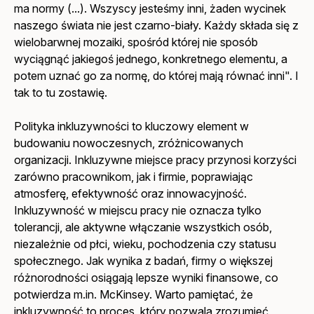
ma normy (...). Wszyscy jesteśmy inni, żaden wycinek
naszego świata nie jest czarno-biały. Każdy składa się z
wielobarwnej mozaiki, spośród której nie sposób
wyciągnąć jakiegoś jednego, konkretnego elementu, a
potem uznać go za normę, do której mają równać inni". I
tak to tu zostawię.
Polityka inkluzywności to kluczowy element w
budowaniu nowoczesnych, zróżnicowanych
organizacji. Inkluzywne miejsce pracy przynosi korzyści
zarówno pracownikom, jak i firmie, poprawiając
atmosferę, efektywność oraz innowacyjność.
Inkluzywność w miejscu pracy nie oznacza tylko
tolerancji, ale aktywne włączanie wszystkich osób,
niezależnie od płci, wieku, pochodzenia czy statusu
społecznego. Jak wynika z badań, firmy o większej
różnorodności osiągają lepsze wyniki finansowe, co
potwierdza m.in. McKinsey. Warto pamiętać, że
inkluzywność to proces, który pozwala zrozumieć