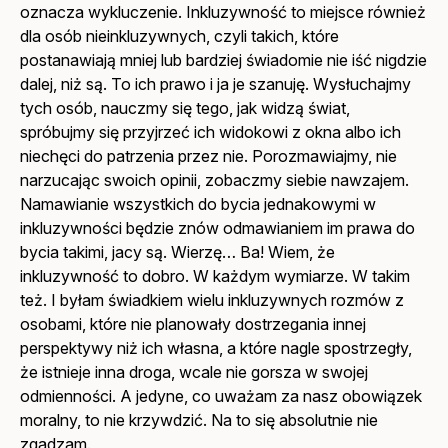
oznacza wykluczenie. Inkluzywność to miejsce również
dla osób nieinkluzywnych, czyli takich, które
postanawiają mniej lub bardziej świadomie nie iść nigdzie
dalej, niż są. To ich prawo i ja je szanuję. Wysłuchajmy
tych osób, nauczmy się tego, jak widzą świat,
spróbujmy się przyjrzeć ich widokowi z okna albo ich
niechęci do patrzenia przez nie. Porozmawiajmy, nie
narzucając swoich opinii, zobaczmy siebie nawzajem.
Namawianie wszystkich do bycia jednakowymi w
inkluzywności będzie znów odmawianiem im prawa do
bycia takimi, jacy są. Wierzę… Ba! Wiem, że
inkluzywność to dobro. W każdym wymiarze. W takim
też. I byłam świadkiem wielu inkluzywnych rozmów z
osobami, które nie planowały dostrzegania innej
perspektywy niż ich własna, a które nagle spostrzegły,
że istnieje inna droga, wcale nie gorsza w swojej
odmienności. A jedyne, co uważam za nasz obowiązek
moralny, to nie krzywdzić. Na to się absolutnie nie
zgadzam.