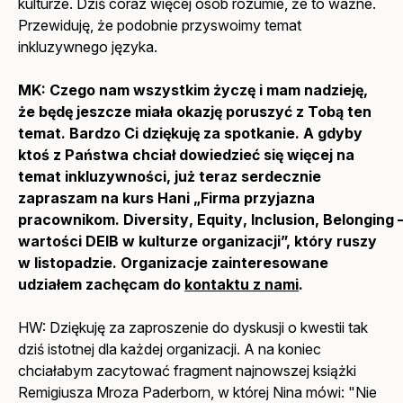
kulturze. Dziś coraz więcej osób rozumie, że to ważne.
Przewiduję, że podobnie przyswoimy temat
inkluzywnego języka.
MK: Czego nam wszystkim życzę i mam nadzieję,
że będę jeszcze miała okazję poruszyć z Tobą ten
temat. Bardzo Ci dziękuję za spotkanie. A gdyby
ktoś z Państwa chciał dowiedzieć się więcej na
temat inkluzywności, już teraz serdecznie
zapraszam na kurs Hani „Firma przyjazna
pracownikom.
Diversity
,
Equity
,
Inclusion
,
Belonging
wartości DEIB w kulturze organizacji”, który ruszy
w listopadzie. Organizacje zainteresowane
udziałem zachęcam do
kontaktu z nami
.
HW: Dziękuję za zaproszenie do dyskusji o kwestii tak
dziś istotnej dla każdej organizacji. A na koniec
chciałabym zacytować fragment najnowszej książki
Remigiusza Mroza
Paderborn
, w której Nina mówi: "Nie