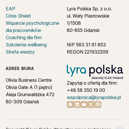
EAP
Lyra Polska Sp. z o.o.
Crisis Shield
ul. Wały Piastowskie
Wsparcie psychologiczne
1/1508
dla pracowników
80-855 Gdańsk
Coaching dla firm
Szkolenia wellbeing
NIP 583 31 61 853
Strefa wiedzy
REGON 221932209
ADRES BIURA
Olivia Business Centre
Zapytaj o ofertę dla firm:
Olivia Gate A (1 piętro)
+48 58 350 19 00
Aleja Grunwaldzka 472
wspolpraca@lyrapolska.pl
80-309 Gdańsk
Linkedin
Youtube
X
Apple podcast
Facebook