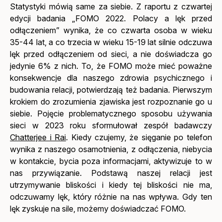
Statystyki mówią same za siebie. Z raportu z czwartej
edycji badania „FOMO 2022. Polacy a lęk przed
odłączeniem” wynika, że co czwarta osoba w wieku
35-44 lat, a co trzecia w wieku 15-19 lat silnie odczuwa
lęk przed odłączeniem od sieci, a nie doświadcza go
jedynie 6% z nich. To, że FOMO może mieć poważne
konsekwencje dla naszego zdrowia psychicznego i
budowania relacji, potwierdzają też badania. Pierwszym
krokiem do zrozumienia zjawiska jest rozpoznanie go u
siebie. Pojęcie problematycznego sposobu używania
sieci w 2023 roku sformułował zespół badawczy
Chatterjee i Rai
. Kiedy czujemy, że sięganie po telefon
wynika z naszego osamotnienia, z odłączenia, niebycia
w kontakcie, bycia poza informacjami, aktywizuje to w
nas przywiązanie. Podstawą naszej relacji jest
utrzymywanie bliskości i kiedy tej bliskości nie ma,
odczuwamy lęk, który różnie na nas wpływa. Gdy ten
lęk zyskuje na sile, możemy doświadczać FOMO.