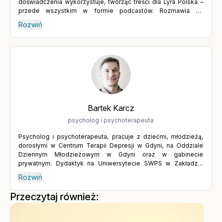
doświadczenia wykorzystuje, tworząc treści dla Lyra Polska –
przede wszystkim w formie podcastów. Rozmawia ze
specjalistami z różnych dziedzin, którzy pomagają zrozumieć
Rozwiń
siebie i odzyskać równowagę. Wierzy w moc słowa oraz w
dialog, który prowadzi do głębszego poznania drugiego
człowieka, ale także samego siebie. Podejmowanie trudnych
tematów wymaga odwagi i gotowości do konfrontacji z
własnymi słabościami oraz niepewnością – ale warto to robić.
Wyrażanie tego, czego naprawdę chcemy, aktywne słuchanie i
budowanie relacji poprzez wymianę myśli prowadzą do
rozwoju, a rozwój to jeden z kluczy do spełnienia.
Bartek Karcz
psycholog i psychoterapeuta
Psycholog i psychoterapeuta, pracuje z dziećmi, młodzieżą,
dorosłymi w Centrum Terapii Depresji w Gdyni, na Oddziale
Dziennym Młodzieżowym w Gdyni oraz w gabinecie
prywatnym. Dydaktyk na Uniwersytecie SWPS w Zakładzie
Wspomagania Rozwoju Człowieka. Badawczo i szkoleniowo
Rozwiń
zajmuje się tematyką uważności, mentalizacji i komunikacji.
Wieloletni współpracownik instytucji pomocowych,
Przeczytaj również:
wspierających, edukacyjnych.