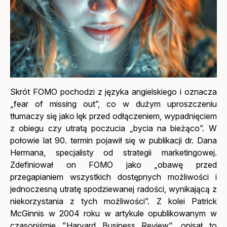
Skrót FOMO
pochodzi
z języka angielskiego i oznacza
„fear of missing out”, co w dużym uproszczeniu
tłumaczy się jako lęk przed odłączeniem, wypadnięciem
z obiegu czy utratą poczucia „bycia na bieżąco”. W
połowie lat 90. termin pojawił się w publikacji dr. Dana
Hermana, specjalisty od strategii marketingowej.
Zdefiniował on FOMO jako „obawę przed
przegapianiem wszystkich dostępnych możliwości i
jednoczesną utratę spodziewanej radości, wynikającą z
niekorzystania z tych możliwości”. Z kolei Patrick
McGinnis w 2004 roku w artykule opublikowanym w
czasopiśmie "Harvard Business Review", opisał to