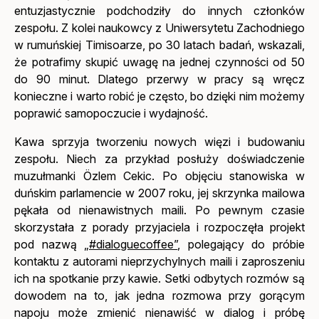
entuzjastycznie podchodziły do innych członków
zespołu. Z kolei naukowcy z Uniwersytetu Zachodniego
w rumuńskiej Timisoarze, po 30 latach badań, wskazali,
że potrafimy skupić uwagę na jednej czynności od 50
do 90 minut. Dlatego przerwy w pracy są wręcz
konieczne i warto robić je często, bo dzięki nim możemy
poprawić samopoczucie i wydajność.
Kawa sprzyja tworzeniu nowych więzi i budowaniu
zespołu. Niech za przykład posłuży doświadczenie
muzułmanki Özlem Cekic. Po objęciu stanowiska w
duńskim parlamencie w 2007 roku, jej skrzynka mailowa
pękała od nienawistnych maili. Po pewnym czasie
skorzystała z porady przyjaciela i rozpoczęła projekt
pod nazwą
„#dialoguecoffee”
, polegający do próbie
kontaktu z autorami nieprzychylnych maili i zaproszeniu
ich na spotkanie przy kawie. Setki odbytych rozmów są
dowodem na to, jak jedna rozmowa przy gorącym
napoju może zmienić nienawiść w dialog i próbę