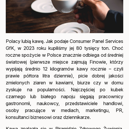
Polacy lubią kawę. Jak podaje Consumer Panel Services
GfK, w 2023 roku kupiliśmy jej 80 tysięcy ton. Choć
roczne spożycie w Polsce znacznie odbiega od średniej
światowej (pierwsze miejsce zajmują Finowie, którzy
wypijają średnio 12 kilogramów kawy rocznie – czyli
prawie półtora litra dziennie), picie dobrej jakości
zmielonych ziaren w kawiarni, biurze czy w domu
zyskuje na popularności. Najczęściej po kubek
czarnego lub białego napoju sięgają pracownicy
gastronomii, naukowcy, przedstawiciele handlowi,
osoby pracujące w mediach, marketingu, PR,
konsultanci biznesowi oraz dziennikarze.
Kawa znalazła się w
Piramidzie Zdrowego Żywienia
,