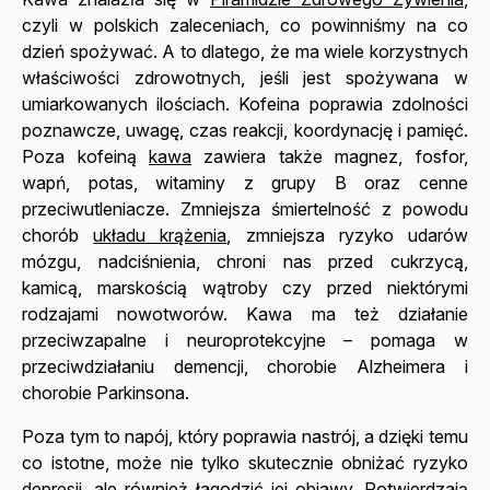
czyli w polskich zaleceniach, co powinniśmy na co
dzień spożywać. A to dlatego, że ma wiele korzystnych
właściwości zdrowotnych, jeśli jest spożywana w
umiarkowanych ilościach. Kofeina poprawia zdolności
poznawcze, uwagę, czas reakcji, koordynację i pamięć.
Poza kofeiną
kawa
zawiera także magnez, fosfor,
wapń, potas, witaminy z grupy B oraz cenne
przeciwutleniacze. Zmniejsza śmiertelność z powodu
chorób
układu krążenia
, zmniejsza ryzyko udarów
mózgu, nadciśnienia, chroni nas przed cukrzycą,
kamicą, marskością wątroby czy przed niektórymi
rodzajami nowotworów. Kawa ma też działanie
przeciwzapalne i neuroprotekcyjne – pomaga w
przeciwdziałaniu demencji, chorobie Alzheimera i
chorobie Parkinsona.
Poza tym to napój, który poprawia nastrój, a dzięki temu
co istotne, może nie tylko skutecznie obniżać ryzyko
depresji, ale również łagodzić jej objawy. Potwierdzają