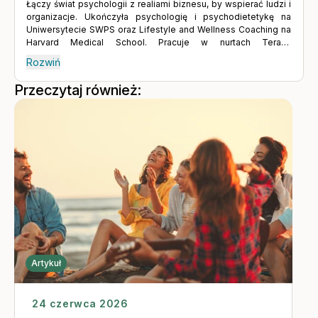
Łączy świat psychologii z realiami biznesu, by wspierać ludzi i
organizacje. Ukończyła psychologię i psychodietetykę na
Uniwersytecie SWPS oraz Lifestyle and Wellness Coaching na
Harvard Medical School. Pracuje w nurtach Terapii
Krótkoterminowej Skoncentrowanej na Rozwiązaniach oraz
Rozwiń
Terapii Koherencji i Rekonsolidacji Pamięci. Jest także
absolwentką zarządzania na Politechnice Gdańskiej i posiada
Przeczytaj również:
wieloletnie doświadczenie menedżerskie w dużych
organizacjach biznesowych. Jako Dyrektor ds. Rozwoju Lyra
Polska współtworzy programy EAP, które budują równowagę i
efektywność w firmach. Prowadzi sesje indywidualne i
szkolenia oraz nagrywa podcasty. Wierzy, że podstawą
dobrostanu pozostają niezmiennie sen, aktywność i
odżywianie. Jednocześnie z uwagą śledzi, jaki potencjał dla
zdrowia psychicznego niesie rozwój AI.
Artykuł
24 czerwca 2026