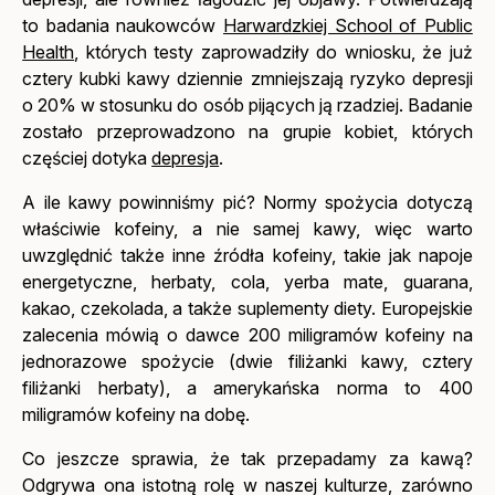
to badania naukowców
Harwardzkiej School of Public
Health
, których testy zaprowadziły do wniosku, że już
cztery kubki kawy dziennie zmniejszają ryzyko depresji
o 20% w stosunku do osób pijących ją rzadziej. Badanie
zostało przeprowadzono na grupie kobiet, których
częściej dotyka
depresja
.
A ile kawy powinniśmy pić?
Normy spożycia dotyczą
właściwie kofeiny, a nie samej kawy, więc warto
uwzględnić także inne źródła kofeiny, takie jak napoje
energetyczne, herbaty, cola, yerba mate, guarana,
kakao, czekolada, a także suplementy diety. Europejskie
zalecenia mówią o dawce 200 miligramów kofeiny na
jednorazowe spożycie (dwie filiżanki kawy, cztery
filiżanki herbaty), a amerykańska norma to 400
miligramów kofeiny na dobę.
Co jeszcze sprawia, że tak przepadamy za kawą?
Odgrywa ona istotną rolę w naszej kulturze, zarówno