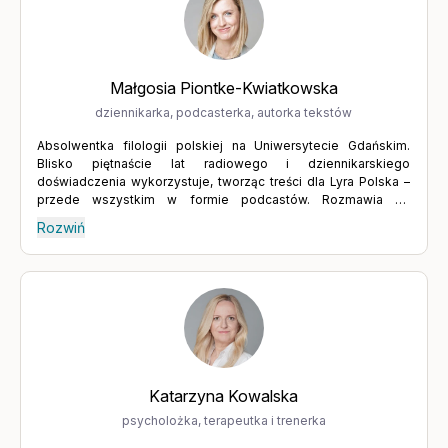
Małgosia Piontke-Kwiatkowska
dziennikarka, podcasterka, autorka tekstów
Absolwentka filologii polskiej na Uniwersytecie Gdańskim.
Blisko piętnaście lat radiowego i dziennikarskiego
doświadczenia wykorzystuje, tworząc treści dla Lyra Polska –
przede wszystkim w formie podcastów. Rozmawia ze
specjalistami z różnych dziedzin, którzy pomagają zrozumieć
Rozwiń
siebie i odzyskać równowagę. Wierzy w moc słowa oraz w
dialog, który prowadzi do głębszego poznania drugiego
człowieka, ale także samego siebie. Podejmowanie trudnych
tematów wymaga odwagi i gotowości do konfrontacji z
własnymi słabościami oraz niepewnością – ale warto to robić.
Wyrażanie tego, czego naprawdę chcemy, aktywne słuchanie i
budowanie relacji poprzez wymianę myśli prowadzą do
rozwoju, a rozwój to jeden z kluczy do spełnienia.
Katarzyna Kowalska
psycholożka, terapeutka i trenerka