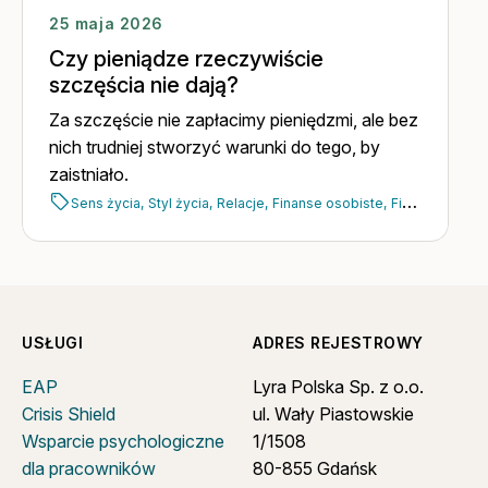
25 maja 2026
Czy pieniądze rzeczywiście
szczęścia nie dają?
Za szczęście nie zapłacimy pieniędzmi, ale bez
nich trudniej stworzyć warunki do tego, by
zaistniało.
Sens życia,
Styl życia,
Relacje,
Finanse osobiste,
Finanse,
Psych
USŁUGI
ADRES REJESTROWY
EAP
Lyra Polska Sp. z o.o.
Crisis Shield
ul. Wały Piastowskie
Wsparcie psychologiczne
1/1508
dla pracowników
80-855 Gdańsk