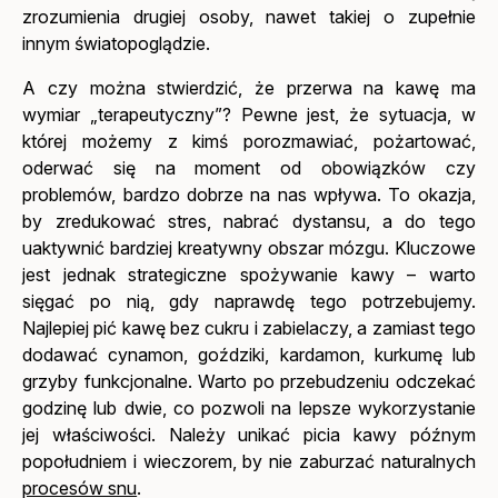
zrozumienia drugiej osoby, nawet takiej o zupełnie
innym światopoglądzie.
A czy można stwierdzić, że przerwa na kawę ma
wymiar „terapeutyczny”? Pewne jest, że sytuacja, w
której możemy z kimś porozmawiać, pożartować,
oderwać się na moment od obowiązków czy
problemów, bardzo dobrze na nas wpływa. To okazja,
by zredukować stres, nabrać dystansu, a do tego
uaktywnić bardziej kreatywny obszar mózgu. Kluczowe
jest jednak strategiczne spożywanie kawy – warto
sięgać po nią, gdy naprawdę tego potrzebujemy.
Najlepiej pić kawę bez cukru i zabielaczy, a zamiast tego
dodawać cynamon, goździki, kardamon, kurkumę lub
grzyby funkcjonalne. Warto po przebudzeniu odczekać
godzinę lub dwie, co pozwoli na lepsze wykorzystanie
jej właściwości. Należy unikać picia kawy późnym
popołudniem i wieczorem, by nie zaburzać naturalnych
procesów snu
.