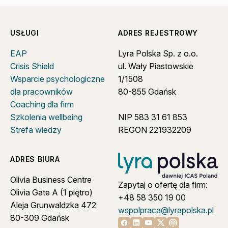
USŁUGI
ADRES REJESTROWY
EAP
Lyra Polska Sp. z o.o.
Crisis Shield
ul. Wały Piastowskie
Wsparcie psychologiczne
1/1508
dla pracowników
80-855 Gdańsk
Coaching dla firm
Szkolenia wellbeing
NIP 583 31 61 853
Strefa wiedzy
REGON 221932209
ADRES BIURA
Olivia Business Centre
Zapytaj o ofertę dla firm:
Olivia Gate A (1 piętro)
+48 58 350 19 00
Aleja Grunwaldzka 472
wspolpraca@lyrapolska.pl
80-309 Gdańsk