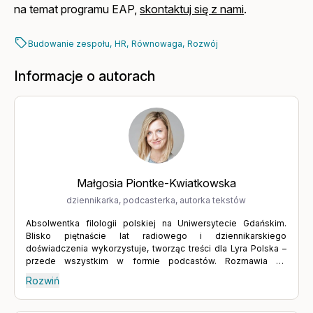
na temat programu EAP,
skontaktuj się z nami
.
Budowanie zespołu,
HR,
Równowaga,
Rozwój
Informacje o autorach
Małgosia Piontke-Kwiatkowska
dziennikarka, podcasterka, autorka tekstów
Absolwentka filologii polskiej na Uniwersytecie Gdańskim.
Blisko piętnaście lat radiowego i dziennikarskiego
doświadczenia wykorzystuje, tworząc treści dla Lyra Polska –
przede wszystkim w formie podcastów. Rozmawia ze
specjalistami z różnych dziedzin, którzy pomagają zrozumieć
Rozwiń
siebie i odzyskać równowagę. Wierzy w moc słowa oraz w
dialog, który prowadzi do głębszego poznania drugiego
człowieka, ale także samego siebie. Podejmowanie trudnych