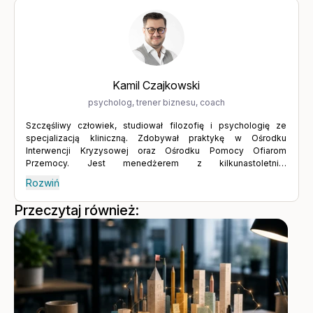
tematów wymaga odwagi i gotowości do konfrontacji z
własnymi słabościami oraz niepewnością – ale warto to robić.
Wyrażanie tego, czego naprawdę chcemy, aktywne słuchanie i
budowanie relacji poprzez wymianę myśli prowadzą do
rozwoju, a rozwój to jeden z kluczy do spełnienia.
Kamil Czajkowski
psycholog, trener biznesu, coach
Szczęśliwy człowiek, studiował filozofię i psychologię ze
specjalizacją kliniczną. Zdobywał praktykę w Ośrodku
Interwencji Kryzysowej oraz Ośrodku Pomocy Ofiarom
Przemocy. Jest menedżerem z kilkunastoletnim
doświadczeniem, od lat prowadzi praktykę psychologiczną
Rozwiń
jako psycholog i trener biznesu oraz doradca, jest
certyfikowanym coachem ICF. Ukończył studia podyplomowe
Przeczytaj również:
MBA w Wyższej Szkole Bankowej, a obecnie pracuje nad
doktoratem na Uniwersytecie Gdańskim. Jest nauczycielem
akademickim prowadząc zajęcia z zakresu psychologii
marketingu, sprzedaży, obsługi klienta oraz kompetencji
menedżerskich, przywództwa i motywacji. Spełniony mąż i
ojciec, z zamiłowania muzyk grający na gitarze i pianinie.