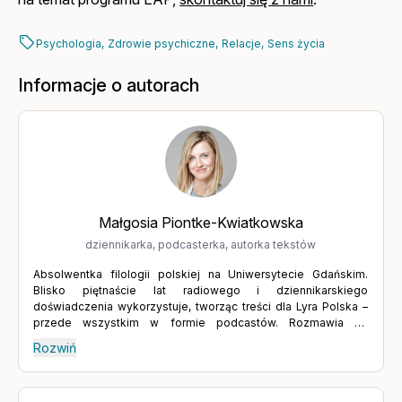
Psychologia,
Zdrowie psychiczne,
Relacje,
Sens życia
Informacje o autorach
Małgosia Piontke-Kwiatkowska
dziennikarka, podcasterka, autorka tekstów
Absolwentka filologii polskiej na Uniwersytecie Gdańskim.
Blisko piętnaście lat radiowego i dziennikarskiego
doświadczenia wykorzystuje, tworząc treści dla Lyra Polska –
przede wszystkim w formie podcastów. Rozmawia ze
specjalistami z różnych dziedzin, którzy pomagają zrozumieć
Rozwiń
siebie i odzyskać równowagę. Wierzy w moc słowa oraz w
dialog, który prowadzi do głębszego poznania drugiego
człowieka, ale także samego siebie. Podejmowanie trudnych