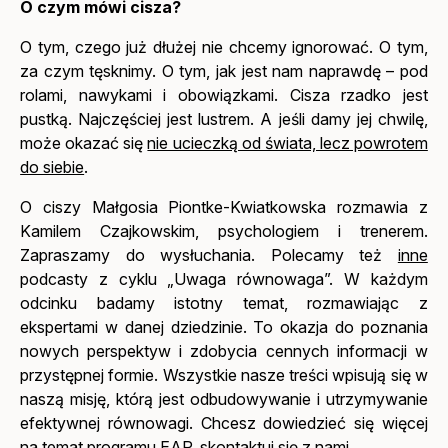
O czym mówi cisza?
O tym, czego już dłużej nie chcemy ignorować. O tym,
za czym tęsknimy. O tym, jak jest nam naprawdę – pod
rolami, nawykami i obowiązkami. Cisza rzadko jest
pustką. Najczęściej jest lustrem. A jeśli damy jej chwilę,
może okazać się
nie ucieczką od świata, lecz powrotem
do siebie
.
O ciszy Małgosia Piontke-Kwiatkowska rozmawia z
Kamilem Czajkowskim, psychologiem i trenerem.
Zapraszamy do wysłuchania. Polecamy też
inne
podcasty z cyklu „Uwaga równowaga”. W każdym
odcinku badamy istotny temat, rozmawiając z
ekspertami w danej dziedzinie. To okazja do poznania
nowych perspektyw i zdobycia cennych informacji w
przystępnej formie. Wszystkie nasze treści wpisują się w
naszą misję, którą jest odbudowywanie i utrzymywanie
efektywnej równowagi. Chcesz dowiedzieć się więcej
na temat programu EAP,
skontaktuj się z nami
.