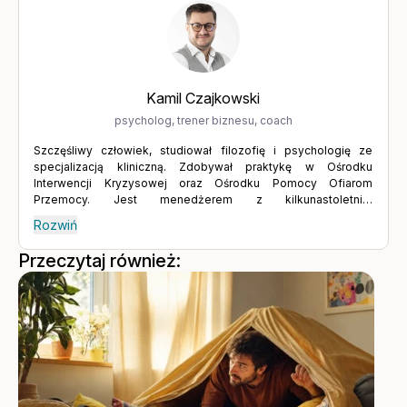
tematów wymaga odwagi i gotowości do konfrontacji z
własnymi słabościami oraz niepewnością – ale warto to robić.
Wyrażanie tego, czego naprawdę chcemy, aktywne słuchanie i
budowanie relacji poprzez wymianę myśli prowadzą do
rozwoju, a rozwój to jeden z kluczy do spełnienia.
Kamil Czajkowski
psycholog, trener biznesu, coach
Szczęśliwy człowiek, studiował filozofię i psychologię ze
specjalizacją kliniczną. Zdobywał praktykę w Ośrodku
Interwencji Kryzysowej oraz Ośrodku Pomocy Ofiarom
Przemocy. Jest menedżerem z kilkunastoletnim
doświadczeniem, od lat prowadzi praktykę psychologiczną
Rozwiń
jako psycholog i trener biznesu oraz doradca, jest
certyfikowanym coachem ICF. Ukończył studia podyplomowe
Przeczytaj również:
MBA w Wyższej Szkole Bankowej, a obecnie pracuje nad
doktoratem na Uniwersytecie Gdańskim. Jest nauczycielem
akademickim prowadząc zajęcia z zakresu psychologii
marketingu, sprzedaży, obsługi klienta oraz kompetencji
menedżerskich, przywództwa i motywacji. Spełniony mąż i
ojciec, z zamiłowania muzyk grający na gitarze i pianinie.