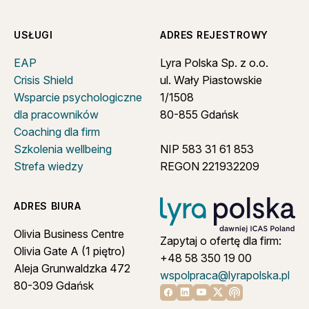
USŁUGI
ADRES REJESTROWY
EAP
Lyra Polska Sp. z o.o.
Crisis Shield
ul. Wały Piastowskie
Wsparcie psychologiczne
1/1508
dla pracowników
80-855 Gdańsk
Coaching dla firm
Szkolenia wellbeing
NIP 583 31 61 853
Strefa wiedzy
REGON 221932209
ADRES BIURA
Olivia Business Centre
Zapytaj o ofertę dla firm:
Olivia Gate A (1 piętro)
+48 58 350 19 00
Aleja Grunwaldzka 472
wspolpraca@lyrapolska.pl
80-309 Gdańsk
Linkedin
Youtube
X
Apple podcast
Facebook