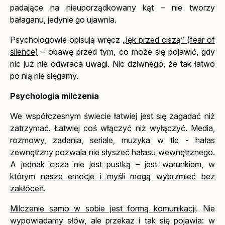
padające na nieuporządkowany kąt – nie tworzy
bałaganu, jedynie go ujawnia.
Psychologowie opisują wręcz
„lęk przed ciszą” (fear of
silence)
– obawę przed tym, co może się pojawić, gdy
nic już nie odwraca uwagi. Nic dziwnego, że tak łatwo
po nią nie sięgamy.
Psychologia milczenia
We współczesnym świecie łatwiej jest się zagadać niż
zatrzymać. Łatwiej coś włączyć niż wyłączyć. Media,
rozmowy, zadania, seriale, muzyka w tle - hałas
zewnętrzny pozwala nie słyszeć hałasu wewnętrznego.
A jednak cisza nie jest pustką – jest warunkiem, w
którym
nasze emocje i myśli mogą wybrzmieć bez
zakłóceń
.
Milczenie samo w sobie jest formą komunikacji
. Nie
wypowiadamy słów, ale przekaz i tak się pojawia: w