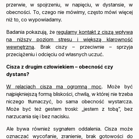
przerwie, w spojrzeniu, w napięciu, w dystansie, w
obecności. To, czego nie mówimy, często mówi więcej
niż to, co wypowiadamy.
Badania pokazują, że
regularny kontakt z ciszą wpływa
na niższy poziom stresu i większą klarowność
wewnętrzną
. Brak ciszy – przeciwnie – sprzyja
przeciążeniu i odcięciu od własnych uczuć.
Cisza z drugim człowiekiem – obecność czy
dystans?
W relacjach cisza ma ogromną moc
. Może być
najpiękniejszą formą bliskości, chwilą, w której nie trzeba
niczego tłumaczyć, bo sama obecność wystarcza.
Może być też gestem troski: „jestem z tobą”, bez
narzucania się i bez nacisku.
Ale bywa również sygnałem oddalenia. Cisza może
oznaczać wycofanie, zranienie, brak gotowości do