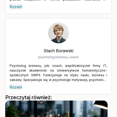
specjalistami z różnych dziedzin, którzy pomagają zrozumieć
Rozwiń
siebie i odzyskać równowagę. Wierzy w moc słowa oraz w
dialog, który prowadzi do głębszego poznania drugiego
człowieka, ale także samego siebie. Podejmowanie trudnych
tematów wymaga odwagi i gotowości do konfrontacji z
własnymi słabościami oraz niepewnością – ale warto to robić.
Wyrażanie tego, czego naprawdę chcemy, aktywne słuchanie i
budowanie relacji poprzez wymianę myśli prowadzą do
rozwoju, a rozwój to jeden z kluczy do spełnienia.
Stach Borawski
psycholog biznesu, coach
Psycholog biznesu, job coach, współzałożyciel firmy IT,
nauczyciel akademicki na Uniwersytecie humanistyczno-
społecznym SWPS. Funkcjonuje na styku nauki, biznesu i
zabawy. Specjalizuje się w psychologii motywacji, psychologii
dobrostanu oraz sztuce storytellingu. Uczy, jak przy pomocy
Rozwiń
odkryć nauki żyć lepiej i działać skuteczniej. Wychodzi z
założenia, że ważna jest wiedza oraz umiejętności. Dba o to,
Przeczytaj również:
aby przekazywane treści miały solidne naukowe podstawy.
Twórca Kart Akcji Życiowych – narzędzia opartego na
gamifikacji, które pomaga w motywowaniu się i podejmowaniu
decyzji co robić. W wolnym czasie czyta książki i chodzi na