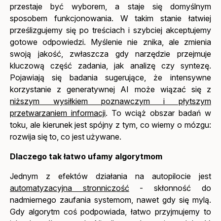
przestaje być wyborem, a staje się domyślnym
sposobem funkcjonowania. W takim stanie łatwiej
prześlizgujemy się po treściach i szybciej akceptujemy
gotowe odpowiedzi. Myślenie nie znika, ale zmienia
swoją jakość, zwłaszcza gdy narzędzie przejmuje
kluczową część zadania, jak analizę czy syntezę.
Pojawiają się badania sugerujące, że intensywne
korzystanie z generatywnej AI może wiązać się z
niższym wysiłkiem poznawczym i płytszym
przetwarzaniem informacji
. To wciąż obszar badań w
toku, ale kierunek jest spójny z tym, co wiemy o mózgu:
rozwija się to, co jest używane.
Dlaczego tak łatwo ufamy algorytmom
Jednym z efektów działania na autopilocie jest
automatyzacyjna stronniczość
- skłonność do
nadmiernego zaufania systemom, nawet gdy się mylą.
Gdy algorytm coś podpowiada, łatwo przyjmujemy to